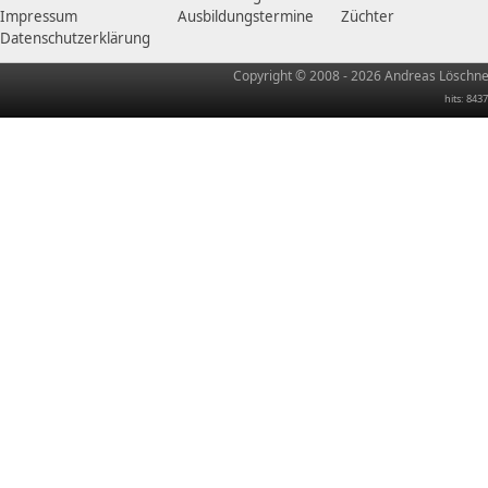
Impressum
Ausbildungstermine
Züchter
Datenschutzerklärung
Copyright © 2008 - 2026 Andreas Löschner
hits: 8437