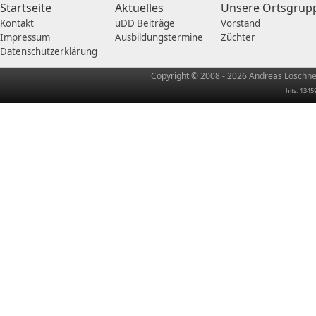
Startseite
Aktuelles
Unsere Ortsgrup
Kontakt
uDD Beiträge
Vorstand
Impressum
Ausbildungstermine
Züchter
Datenschutzerklärung
Copyright © 2008 - 2026 Andreas Löschner
hits: 1345