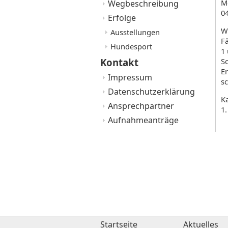
M
Wegbeschreibung
0
Erfolge
Wi
Ausstellungen
F
Hundesport
1
S
Kontakt
Er
Impressum
s
Datenschutzerklärung
K
Ansprechpartner
1.
Aufnahmeanträge
Startseite
Aktuelles