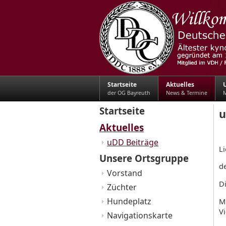
Startseite
Aktuelles
der OG Bayreuth
News & Termine
M
Startseite
u
Aktuelles
uDD Beiträge
L
Unsere Ortsgruppe
de
Vorstand
D
Züchter
Hundeplatz
Mi
Vi
Navigationskarte