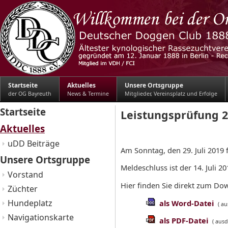
Startseite
Aktuelles
Unsere Ortsgruppe
der OG Bayreuth
News & Termine
Mitglieder, Vereinsplatz und Erfolge
Startseite
Leistungsprüfung 
Aktuelles
uDD Beiträge
Am Sonntag, den 29. Juli 2019 
Unsere Ortsgruppe
Meldeschluss ist der 14. Juli 20
Vorstand
Hier finden Sie direkt zum D
Züchter
Hundeplatz
als Word-Datei
( a
Navigationskarte
als PDF-Datei
( ausd