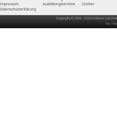
Impressum
Ausbildungstermine
Züchter
Datenschutzerklärung
Copyright © 2008 - 2026 Andreas Löschner
hits: 1153